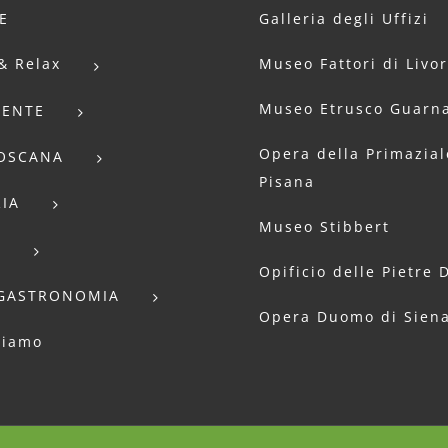
E
Galleria degli Uffizi
& Relax
Museo Fattori di Livo
Museo Etrusco Guarna
IENTE
Opera della Primazial
TOSCANA
Pisana
IA
Museo Stibbert
E
Opificio delle Pietre 
GASTRONOMIA
Opera Duomo di Sien
siamo