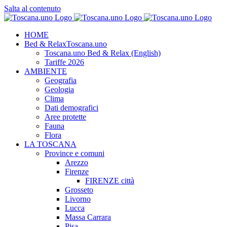
Salta al contenuto
HOME
Bed & Relax
Toscana.uno
Toscana.uno Bed & Relax (English)
Tariffe 2026
AMBIENTE
Geografia
Geologia
Clima
Dati demografici
Aree protette
Fauna
Flora
LA TOSCANA
Province e comuni
Arezzo
Firenze
FIRENZE città
Grosseto
Livorno
Lucca
Massa Carrara
Pisa