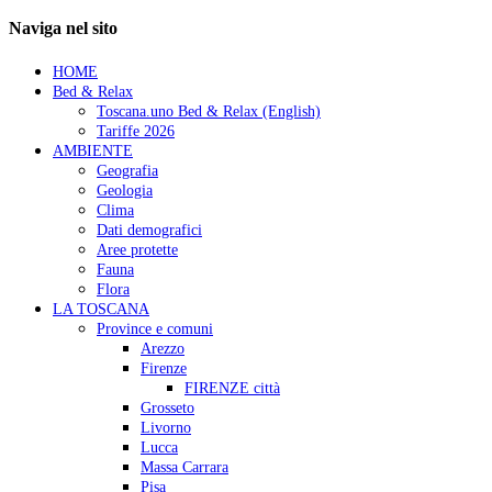
Naviga nel sito
HOME
Bed & Relax
Toscana.uno Bed & Relax (English)
Tariffe 2026
AMBIENTE
Geografia
Geologia
Clima
Dati demografici
Aree protette
Fauna
Flora
LA TOSCANA
Province e comuni
Arezzo
Firenze
FIRENZE città
Grosseto
Livorno
Lucca
Massa Carrara
Pisa