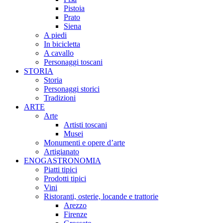
Pistoia
Prato
Siena
A piedi
In bicicletta
A cavallo
Personaggi toscani
STORIA
Storia
Personaggi storici
Tradizioni
ARTE
Arte
Artisti toscani
Musei
Monumenti e opere d’arte
Artigianato
ENOGASTRONOMIA
Piatti tipici
Prodotti tipici
Vini
Ristoranti, osterie, locande e trattorie
Arezzo
Firenze