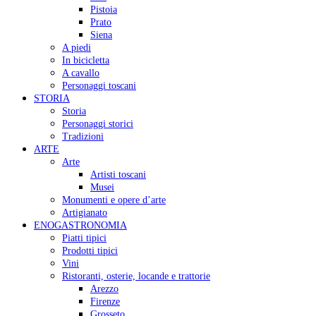
Pistoia
Prato
Siena
A piedi
In bicicletta
A cavallo
Personaggi toscani
STORIA
Storia
Personaggi storici
Tradizioni
ARTE
Arte
Artisti toscani
Musei
Monumenti e opere d’arte
Artigianato
ENOGASTRONOMIA
Piatti tipici
Prodotti tipici
Vini
Ristoranti, osterie, locande e trattorie
Arezzo
Firenze
Grosseto