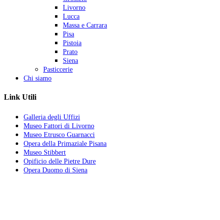
Livorno
Lucca
Massa e Carrara
Pisa
Pistoia
Prato
Siena
Pasticcerie
Chi siamo
Link Utili
Galleria degli Uffizi
Museo Fattori di Livorno
Museo Etrusco Guarnacci
Opera della Primaziale Pisana
Museo Stibbert
Opificio delle Pietre Dure
Opera Duomo di Siena
La vita ha quattro sensi:
amare, soffrire, lottare e vincere.
Chi ama soffre.
Chi soffre lotta.