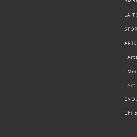
AMB
LA 
STOR
ART
Art
Mon
Art
ENO
Chi 