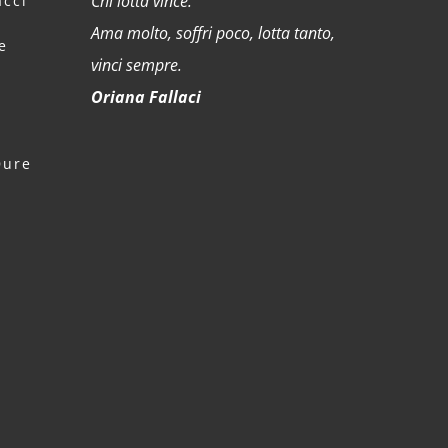
Chi lotta vince.
cci
Ama molto, soffri poco, lotta tanto,
e
vinci sempre.
Oriana Fallaci
Dure
a