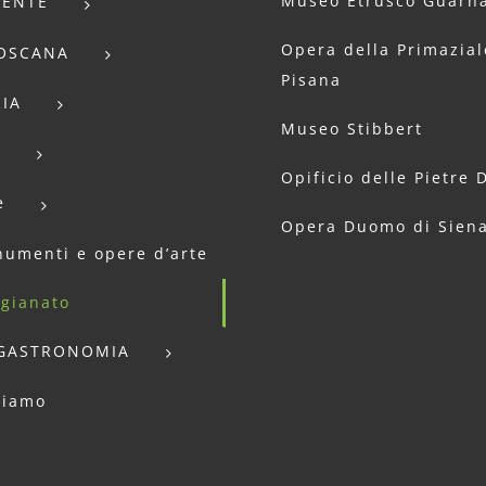
Museo Etrusco Guarna
IENTE
Opera della Primazial
TOSCANA
Pisana
IA
Museo Stibbert
E
Opificio delle Pietre 
e
Opera Duomo di Sien
umenti e opere d’arte
igianato
GASTRONOMIA
siamo