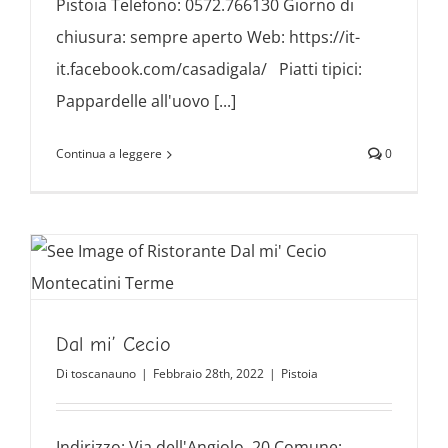
Pistoia Telefono: 0572.766130 Giorno di
chiusura: sempre aperto Web: https://it-
it.facebook.com/casadigala/ Piatti tipici:
Pappardelle all'uovo [...]
Continua a leggere
0
Dal mi’ Cecio
Di
toscanauno
|
Febbraio 28th, 2022
|
Pistoia
Indirizzo: Via dell'Angiolo, 20 Comune: