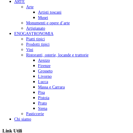
ARTE
Arte
Artisti toscani
Musei
Monumenti e opere d’arte
Artigianato
ENOGASTRONOMIA
Piatti tipici
Prodotti tipici
Vini
Ristoranti, osterie, locande e trattorie
Arezzo
Firenze
Grosseto
Livorno
Lucca
Massa e Carrara
Pisa
Pistoia
Prato
Siena
Pasticcerie
Chi siamo
Link Utili