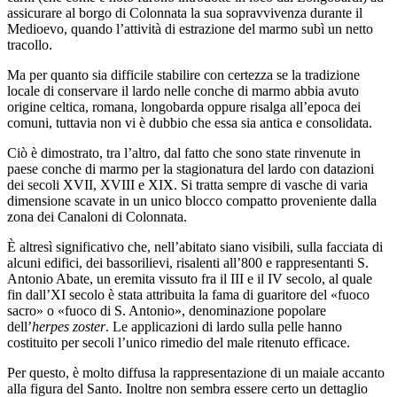
assicurare al borgo di Colonnata la sua sopravvivenza durante il
Medioevo, quando l’attività di estrazione del marmo subì un netto
tracollo.
Ma per quanto sia difficile stabilire con certezza se la tradizione
locale di conservare il lardo nelle conche di marmo abbia avuto
origine celtica, romana, longobarda oppure risalga all’epoca dei
comuni, tuttavia non vi è dubbio che essa sia antica e consolidata.
Ciò è dimostrato, tra l’altro, dal fatto che sono state rinvenute in
paese conche di marmo per la stagionatura del lardo con datazioni
dei secoli XVII, XVIII e XIX. Si tratta sempre di vasche di varia
dimensione scavate in un unico blocco compatto proveniente dalla
zona dei Canaloni di Colonnata.
È altresì significativo che, nell’abitato siano visibili, sulla facciata di
alcuni edifici, dei bassorilievi, risalenti all’800 e rappresentanti S.
Antonio Abate, un eremita vissuto fra il III e il IV secolo, al quale
fin dall’XI secolo è stata attribuita la fama di guaritore del «fuoco
sacro» o «fuoco di S. Antonio», denominazione popolare
dell’
herpes zoster
. Le applicazioni di lardo sulla pelle hanno
costituito per secoli l’unico rimedio del male ritenuto efficace.
Per questo, è molto diffusa la rappresentazione di un maiale accanto
alla figura del Santo. Inoltre non sembra essere certo un dettaglio