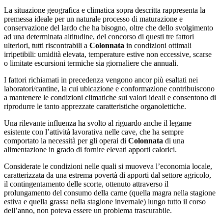
La situazione geografica e climatica sopra descritta rappresenta la
premessa ideale per un naturale processo di maturazione e
conservazione del lardo che ha bisogno, oltre che dello svolgimento
ad una determinata altitudine, del concorso di questi tre fattori
ulteriori, tutti riscontrabili a
Colonnata
in condizioni ottimali
irripetibili: umidità elevata, temperature estive non eccessive, scarse
o limitate escursioni termiche sia giornaliere che annuali.
I fattori richiamati in precedenza vengono ancor più esaltati nei
laboratori/cantine, la cui ubicazione e conformazione contribuiscono
a mantenere le condizioni climatiche sui valori ideali e consentono di
riprodurre le tanto apprezzate caratteristiche organolettiche.
Una rilevante influenza ha svolto al riguardo anche il legame
esistente con l’attività lavorativa nelle cave, che ha sempre
comportato la necessità per gli operai di
Colonnata
di una
alimentazione in grado di fornire elevati apporti calorici.
Considerate le condizioni nelle quali si muoveva l’economia locale,
caratterizzata da una estrema povertà di apporti dal settore agricolo,
il contingentamento delle scorte, ottenuto attraverso il
prolungamento del consumo della carne (quella magra nella stagione
estiva e quella grassa nella stagione invernale) lungo tutto il corso
dell’anno, non poteva essere un problema trascurabile.