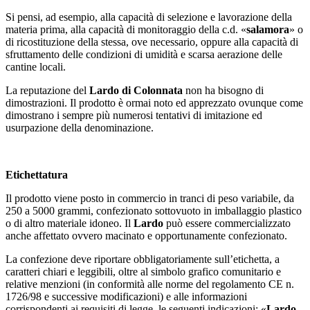
Si pensi, ad esempio, alla capacità di selezione e lavorazione della
materia prima, alla capacità di monitoraggio della c.d. «
salamora
» o
di ricostituzione della stessa, ove necessario, oppure alla capacità di
sfruttamento delle condizioni di umidità e scarsa aerazione delle
cantine locali.
La reputazione del
Lardo di Colonnata
non ha bisogno di
dimostrazioni. Il prodotto è ormai noto ed apprezzato ovunque come
dimostrano i sempre più numerosi tentativi di imitazione ed
usurpazione della denominazione.
Etichettatura
Il prodotto viene posto in commercio in tranci di peso variabile, da
250 a 5000 grammi, confezionato sottovuoto in imballaggio plastico
o di altro materiale idoneo. Il
Lardo
può essere commercializzato
anche affettato ovvero macinato e opportunamente confezionato.
La confezione deve riportare obbligatoriamente sull’etichetta, a
caratteri chiari e leggibili, oltre al simbolo grafico comunitario e
relative menzioni (in conformità alle norme del regolamento CE n.
1726/98 e successive modificazioni) e alle informazioni
corrispondenti ai requisiti di legge, le seguenti indicazioni: «
Lardo