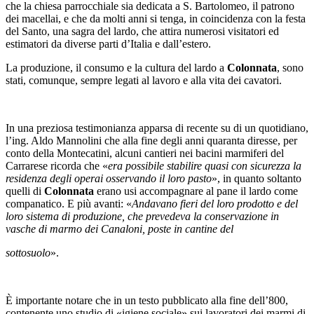
che la chiesa parrocchiale sia dedicata a S. Bartolomeo, il patrono
dei macellai, e che da molti anni si tenga, in coincidenza con la festa
del Santo, una sagra del lardo, che attira numerosi visitatori ed
estimatori da diverse parti d’Italia e dall’estero.
La produzione, il consumo e la cultura del lardo a
Colonnata
, sono
stati, comunque, sempre legati al lavoro e alla vita dei cavatori.
In una preziosa testimonianza apparsa di recente su di un quotidiano,
l’ing. Aldo Mannolini che alla fine degli anni quaranta diresse, per
conto della Montecatini, alcuni cantieri nei bacini marmiferi del
Carrarese ricorda che «
era possibile stabilire quasi con sicurezza la
residenza degli operai osservando il loro pasto
», in quanto soltanto
quelli di
Colonnata
erano usi accompagnare al pane il lardo come
companatico. E più avanti: «
Andavano fieri del loro prodotto e del
loro sistema di produzione, che prevedeva la conservazione in
vasche di marmo dei Canaloni, poste in cantine del
sottosuolo
».
È importante notare che in un testo pubblicato alla fine dell’800,
contenente uno studio di «igiene sociale» sui lavoratori dei marmi di