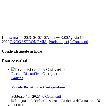
Di
toscanauno
|
2026-08-07T07:44:28+00:00
Agosto 16th,
2023
|
ENOGASTRONOMIA
,
Prodotti tipici
|
0 Commenti
Condividi questo articolo
Facebook
Twitter
WhatsApp
Pinterest
Vk
Post correlati
Piccolo Biscottificio Castagnetano
Galleria
Piccolo Biscottificio Castagnetano
Febbraio 4th, 2023
|
0 Commenti