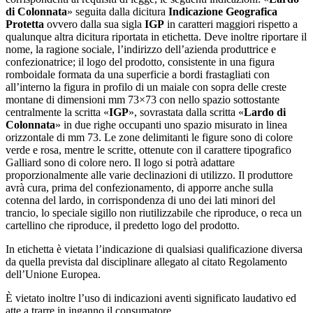
di Colonnata
» seguita dalla dicitura
Indicazione Geografica
Protetta
ovvero dalla sua sigla
IGP
in caratteri maggiori rispetto a
qualunque altra dicitura riportata in etichetta. Deve inoltre riportare il
nome, la ragione sociale, l’indirizzo dell’azienda produttrice e
confezionatrice; il logo del prodotto, consistente in una figura
romboidale formata da una superficie a bordi frastagliati con
all’interno la figura in profilo di un maiale con sopra delle creste
montane di dimensioni mm 73×73 con nello spazio sottostante
centralmente la scritta «
IGP
», sovrastata dalla scritta «
Lardo di
Colonnata
» in due righe occupanti uno spazio misurato in linea
orizzontale di mm 73. Le zone delimitanti le figure sono di colore
verde e rosa, mentre le scritte, ottenute con il carattere tipografico
Galliard sono di colore nero. Il logo si potrà adattare
proporzionalmente alle varie declinazioni di utilizzo. Il produttore
avrà cura, prima del confezionamento, di apporre anche sulla
cotenna del lardo, in corrispondenza di uno dei lati minori del
trancio, lo speciale sigillo non riutilizzabile che riproduce, o reca un
cartellino che riproduce, il predetto logo del prodotto.
In etichetta è vietata l’indicazione di qualsiasi qualificazione diversa
da quella prevista dal disciplinare allegato al citato Regolamento
dell’Unione Europea.
È vietato inoltre l’uso di indicazioni aventi significato laudativo ed
atte a trarre in inganno il consumatore.