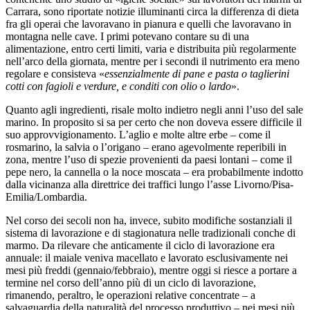
Carrara, sono riportate notizie illuminanti circa la differenza di dieta
fra gli operai che lavoravano in pianura e quelli che lavoravano in
montagna nelle cave. I primi potevano contare su di una
alimentazione, entro certi limiti, varia e distribuita più regolarmente
nell’arco della giornata, mentre per i secondi il nutrimento era meno
regolare e consisteva «
essenzialmente di pane e pasta o taglierini
cotti con fagioli e verdure, e conditi con olio o lardo
».
Quanto agli ingredienti, risale molto indietro negli anni l’uso del sale
marino. In proposito si sa per certo che non doveva essere difficile il
suo approvvigionamento. L’aglio e molte altre erbe – come il
rosmarino, la salvia o l’origano – erano agevolmente reperibili in
zona, mentre l’uso di spezie provenienti da paesi lontani – come il
pepe nero, la cannella o la noce moscata – era probabilmente indotto
dalla vicinanza alla direttrice dei traffici lungo l’asse Livorno/Pisa-
Emilia/Lombardia.
Nel corso dei secoli non ha, invece, subito modifiche sostanziali il
sistema di lavorazione e di stagionatura nelle tradizionali conche di
marmo. Da rilevare che anticamente il ciclo di lavorazione era
annuale: il maiale veniva macellato e lavorato esclusivamente nei
mesi più freddi (gennaio/febbraio), mentre oggi si riesce a portare a
termine nel corso dell’anno più di un ciclo di lavorazione,
rimanendo, peraltro, le operazioni relative concentrate – a
salvaguardia della naturalità del processo produttivo – nei mesi più