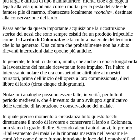
più larga e diffusa di tipo manifatturiero, riferita cioè agli oggetti
legati alla vita quotidiana come i mortai per la pesta del sale e le
famose pile di marmo, ribattezzate localmente «
conche
», destinate
alla conservazione del lardo.
Passa anche da questa importante acquisizione la ricostruzione
storica dei nessi che sono sempre esistiti fra un prodotto irripetibile
come il «
Lardo di Colonnata
» e la cultura materiale del territorio
che lo ha generato. Una cultura che probabilmente non ha subito
rilevanti interruzioni dalle epoche più antiche.
In generale, le fonti ci dicono, infatti, che anche in epoca longobarda
la lavorazione del maiale ricevette un forte impulso. Tra l’altro, è
interessante notare che era consuetudine attribuire ai maestri
muratori, prima dell’inizio dell’opera a loro commissionata, dieci
libbre di lardo (circa cinque chilogrammi).
Notazioni analoghe possono essere fatte, in verità, per tutto il
periodo medievale, che è investito da uno sviluppo significativo
delle tecniche di lavorazione e conservazione del maiale.
In quale preciso momento o circostanza tutto questo tocchi
direttamente il modo di lavorare e conservare il lardo a Colonnata,
non siamo in grado di dire. Secondo alcuni autori, anzi, fu proprio
«l’allevamento dei maiali e la rinomata maestria nel lavorarne le
carni (che come è noto furono introdotte in loco dai Longobardi) ad