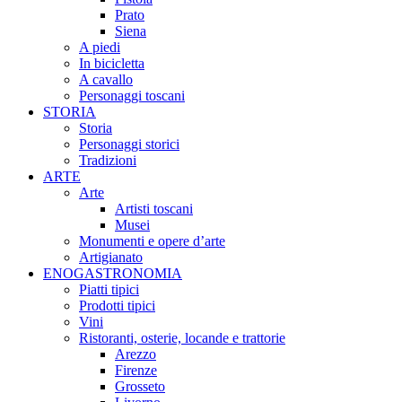
Prato
Siena
A piedi
In bicicletta
A cavallo
Personaggi toscani
STORIA
Storia
Personaggi storici
Tradizioni
ARTE
Arte
Artisti toscani
Musei
Monumenti e opere d’arte
Artigianato
ENOGASTRONOMIA
Piatti tipici
Prodotti tipici
Vini
Ristoranti, osterie, locande e trattorie
Arezzo
Firenze
Grosseto