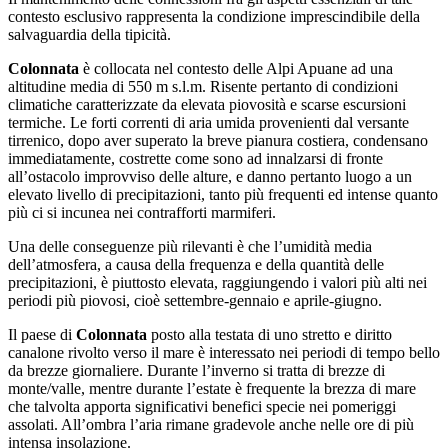
contesto esclusivo rappresenta la condizione imprescindibile della
salvaguardia della tipicità.
Colonnata
è collocata nel contesto delle Alpi Apuane ad una
altitudine media di 550 m s.l.m. Risente pertanto di condizioni
climatiche caratterizzate da elevata piovosità e scarse escursioni
termiche. Le forti correnti di aria umida provenienti dal versante
tirrenico, dopo aver superato la breve pianura costiera, condensano
immediatamente, costrette come sono ad innalzarsi di fronte
all’ostacolo improvviso delle alture, e danno pertanto luogo a un
elevato livello di precipitazioni, tanto più frequenti ed intense quanto
più ci si incunea nei contrafforti marmiferi.
Una delle conseguenze più rilevanti è che l’umidità media
dell’atmosfera, a causa della frequenza e della quantità delle
precipitazioni, è piuttosto elevata, raggiungendo i valori più alti nei
periodi più piovosi, cioè settembre-gennaio e aprile-giugno.
Il paese di
Colonnata
posto alla testata di uno stretto e diritto
canalone rivolto verso il mare è interessato nei periodi di tempo bello
da brezze giornaliere. Durante l’inverno si tratta di brezze di
monte/valle, mentre durante l’estate è frequente la brezza di mare
che talvolta apporta significativi benefici specie nei pomeriggi
assolati. All’ombra l’aria rimane gradevole anche nelle ore di più
intensa insolazione.