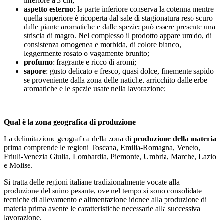
inferiore a 3 cm;
aspetto
esterno
: la parte inferiore conserva la cotenna mentre
quella superiore è ricoperta dal sale di stagionatura reso scuro
dalle piante aromatiche e dalle spezie; può essere presente una
striscia di magro. Nel complesso il prodotto appare umido, di
consistenza omogenea e morbida, di colore bianco,
leggermente rosato o vagamente brunito;
profumo
: fragrante e ricco di aromi;
sapore
: gusto delicato e fresco, quasi dolce, finemente sapido
se proveniente dalla zona delle natiche, arricchito dalle erbe
aromatiche e le spezie usate nella lavorazione;
Qual è la zona geografica di produzione
La delimitazione geografica della zona di
produzione della materia
prima comprende le regioni Toscana, Emilia-Romagna, Veneto,
Friuli-Venezia Giulia, Lombardia, Piemonte, Umbria, Marche, Lazio
e Molise.
Si tratta delle regioni italiane tradizionalmente vocate alla
produzione del suino pesante, ove nel tempo si sono consolidate
tecniche di allevamento e alimentazione idonee alla produzione di
materia prima avente le caratteristiche necessarie alla successiva
lavorazione.