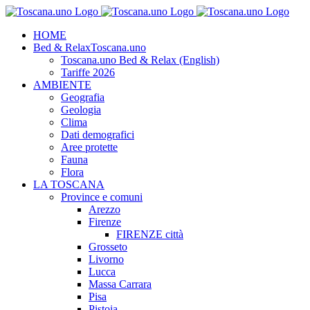
Salta
al
HOME
contenuto
Bed & Relax
Toscana.uno
Toscana.uno Bed & Relax (English)
Tariffe 2026
AMBIENTE
Geografia
Geologia
Clima
Dati demografici
Aree protette
Fauna
Flora
LA TOSCANA
Province e comuni
Arezzo
Firenze
FIRENZE città
Grosseto
Livorno
Lucca
Massa Carrara
Pisa
Pistoia