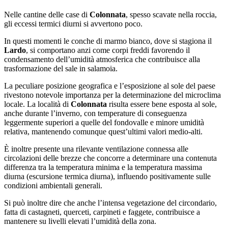
Nelle cantine delle case di
Colonnata
, spesso scavate nella roccia,
gli eccessi termici diurni si avvertono poco.
In questi momenti le conche di marmo bianco, dove si stagiona il
Lardo
, si comportano anzi come corpi freddi favorendo il
condensamento dell’umidità atmosferica che contribuisce alla
trasformazione del sale in salamoia.
La peculiare posizione geografica e l’esposizione al sole del paese
rivestono notevole importanza per la determinazione del microclima
locale. La località di
Colonnata
risulta essere bene esposta al sole,
anche durante l’inverno, con temperature di conseguenza
leggermente superiori a quelle del fondovalle e minore umidità
relativa, mantenendo comunque quest’ultimi valori medio-alti.
È inoltre presente una rilevante ventilazione connessa alle
circolazioni delle brezze che concorre a determinare una contenuta
differenza tra la temperatura minima e la temperatura massima
diurna (escursione termica diurna), influendo positivamente sulle
condizioni ambientali generali.
Si può inoltre dire che anche l’intensa vegetazione del circondario,
fatta di castagneti, querceti, carpineti e faggete, contribuisce a
mantenere su livelli elevati l’umidità della zona.