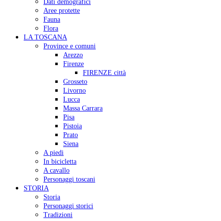
Dati demografici
Aree protette
Fauna
Flora
LA TOSCANA
Province e comuni
Arezzo
Firenze
FIRENZE città
Grosseto
Livorno
Lucca
Massa Carrara
Pisa
Pistoia
Prato
Siena
A piedi
In bicicletta
A cavallo
Personaggi toscani
STORIA
Storia
Personaggi storici
Tradizioni