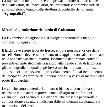
La tracciabilità del prodotto è comprovata, inoltre dall’iscrizione
degli allevatori, dei macellatori, dei produttori e confezionatori in
apposito elenco tenuto dalla struttura di controllo denominata
“
Agroqualità
”.
Metodo di produzione del lardo di Colonnata
La lavorazione è stagionale e si svolge da settembre a maggio
compresi, di ogni anno.
Il lardo deve essere lavorato fresco, entro e non oltre 72 ore dalla
macellazione e deve essere rifilato, massaggiato con sale e collocato
nelle apposite vasche di marmo, localmente denominate conche
preventivamente strofinate con aglio, alternando strati di lardo con
gli altri ingredienti, quali pepe fresco macinato, rosmarino fresco,
aglio sbucciato e spezzettato grossolanamente, fino al riempimento
dei recipienti. Al termine dell’operazione sulla vasca di marmo verrà
posto il coperchio.
Le conche sono contenitori di marmo bianco a forma di vasca,
realizzate con materiale proveniente dall’agro marmifero dei
«Canaloni» del bacino di
Colonnata
, che presenta peculiarità di
composizione e struttura indispensabile all’ottimale stagionatura e
maturazione del prodotto.