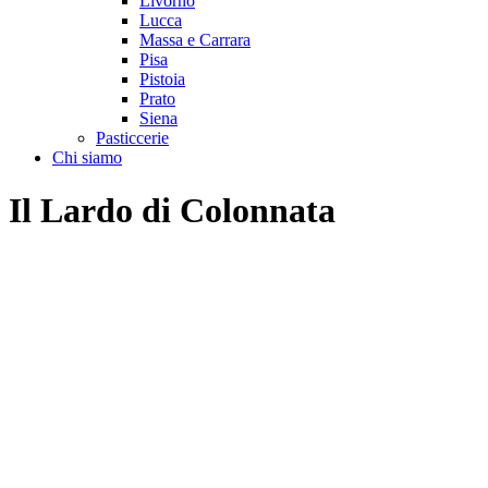
Livorno
Lucca
Massa e Carrara
Pisa
Pistoia
Prato
Siena
Pasticcerie
Chi siamo
Il Lardo di Colonnata