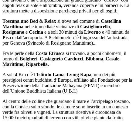
angoli relax al sole e all’ombra, veranda coperta e un barbecue. La
struttura mette a disposizione parcheggi privati per gli ospiti.
Toscana.uno Bed & Relax
si trova nel comune di
Castellina
Marittima
nelle immediate vicinanze di
Castiglioncello
,
Rosignano
e
Cecina
e a soli 30 minuti da
Livorno
e 40 minuti da
Pisa
e dall’aeroporto. A 8 chilometri c’è l’ingresso dell’autostrada
per Genova (Svincolo di Rosignano Marittimo)..
Fra le perle della
Costa Etrusca
si trovano, a pochi chilometri, il
borgo di
Bolgheri
,
Castagneto Carducci
,
Bibbona
,
Casale
Marittimo, Riparbella.
A soli 4 Km c’è l’
Istituto Lama Tzong Kapa
,
uno dei più
prestigiosi centri buddhisti
d’Europa,
affiliato alla Fondazione per la
Preservazione della Tradizione Mahayana (FPMT) e membro
dell’Unione Buddhista Italiana (U.B.I.)
Al centro delle colline che guardano il mare e l’arcipelago toscano,
con la Corsica sullo sfondo, le camere sono inserite in un contesto
verde fra oliveti e vigneti. La struttura ricettiva è circondata da
15.000 metri quadrati di terreno con viti, olivi e piante da frutto.