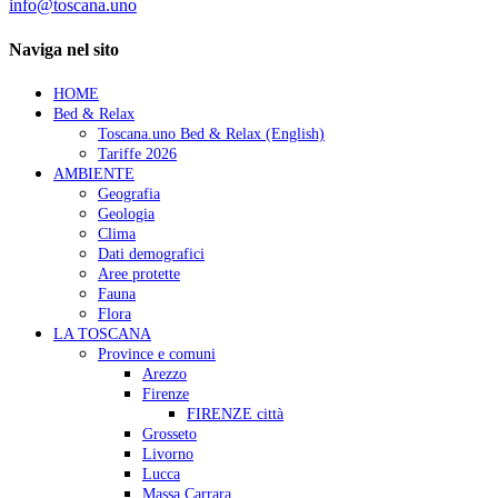
info@toscana.uno
Naviga nel sito
HOME
Bed & Relax
Toscana.uno Bed & Relax (English)
Tariffe 2026
AMBIENTE
Geografia
Geologia
Clima
Dati demografici
Aree protette
Fauna
Flora
LA TOSCANA
Province e comuni
Arezzo
Firenze
FIRENZE città
Grosseto
Livorno
Lucca
Massa Carrara