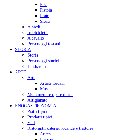
Pisa
Pistoia
Prato
Siena
A piedi
In bicicletta
A cavallo
Personaggi toscani
STORIA
Storia
Personaggi storici
Tradizioni
ARTE
Arte
Artisti toscani
Musei
Monumenti e opere d’arte
Artigianato
ENOGASTRONOMIA
Piatti tipici
Prodotti tipici
Vini
Ristoranti, osterie, locande e trattorie
Arezzo
Firenze