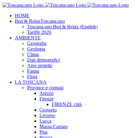
Salta
al
HOME
contenuto
Bed & Relax
Toscana.uno
Toscana.uno Bed & Relax (English)
Tariffe 2026
AMBIENTE
Geografia
Geologia
Clima
Dati demografici
Aree protette
Fauna
Flora
LA TOSCANA
Province e comuni
Arezzo
Firenze
FIRENZE città
Grosseto
Livorno
Lucca
Massa Carrara
Pisa
Pistoia