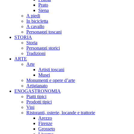
Prato
Siena
A piedi
In bicicletta
A cavallo
Personaggi toscani
STORIA
Storia
Personaggi storici
Tradizioni
ARTE
Arte
Artisti toscani
Musei
Monumenti e opere d’arte
Artigianato
ENOGASTRONOMIA
Piatti tipici
Prodotti tipici
Vini
Ristoranti, osterie, locande e trattorie
Arezzo
Firenze
Grosseto