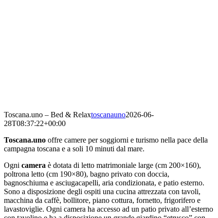
Toscana.uno – Bed & Relax
toscanauno
2026-06-
28T08:37:22+00:00
Toscana.uno
offre camere per soggiorni e turismo nella pace della
campagna toscana e a soli 10 minuti dal mare.
Ogni
camera
è dotata di letto matrimoniale large (cm 200×160),
poltrona letto (cm 190×80), bagno privato con doccia,
bagnoschiuma e asciugacapelli, aria condizionata, e patio esterno.
Sono a disposizione degli ospiti una cucina attrezzata con tavoli,
macchina da caffè, bollitore, piano cottura, fornetto, frigorifero e
lavastoviglie. Ogni camera ha accesso ad un patio privato all’esterno
con tavolino e ha a disposizione un grande giardino “etrusco” con