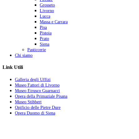
Grosseto
Livorno
Lucca
Massa e Carrara
Pisa
Pistoia
Prato
Siena
Pasticcerie
Chi siamo
Link Utili
Galleria degli Uffizi
Museo Fattori di Livorno
Museo Etrusco Guarnacci
Opera della Primaziale Pisana
Museo Stibbert
Opificio delle Pietre Dure
Opera Duomo di Siena
La vita ha quattro sensi:
amare, soffrire, lottare e vincere.
Chi ama soffre.