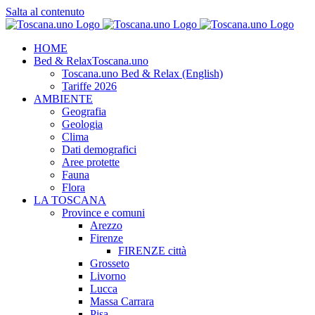
Salta al contenuto
HOME
Bed & Relax
Toscana.uno
Toscana.uno Bed & Relax (English)
Tariffe 2026
AMBIENTE
Geografia
Geologia
Clima
Dati demografici
Aree protette
Fauna
Flora
LA TOSCANA
Province e comuni
Arezzo
Firenze
FIRENZE città
Grosseto
Livorno
Lucca
Massa Carrara
Pisa