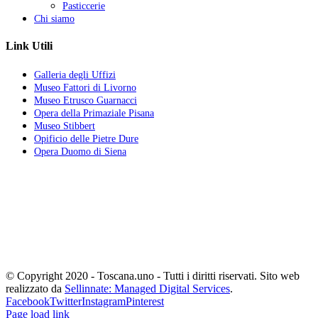
Pasticcerie
Chi siamo
Link Utili
Galleria degli Uffizi
Museo Fattori di Livorno
Museo Etrusco Guarnacci
Opera della Primaziale Pisana
Museo Stibbert
Opificio delle Pietre Dure
Opera Duomo di Siena
La vita ha quattro sensi:
amare, soffrire, lottare e vincere.
Chi ama soffre.
Chi soffre lotta.
Chi lotta vince.
Ama molto, soffri poco, lotta tanto, vinci sempre.
Oriana Fallaci
© Copyright 2020 - Toscana.uno - Tutti i diritti riservati. Sito web
realizzato da
Sellinnate: Managed Digital Services
.
Facebook
Twitter
Instagram
Pinterest
Page load link