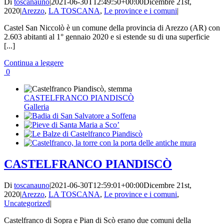
Di
toscanauno
|
2021-06-30T12:49:50+00:00
Dicembre 21st,
2020
|
Arezzo
,
LA TOSCANA
,
Le province e i comuni
|
Castel San Niccolò è un comune della provincia di Arezzo (AR) con
2.603 abitanti al 1° gennaio 2020 e si estende su di una superficie
[...]
Continua a leggere
0
CASTELFRANCO PIANDISCÒ
Galleria
CASTELFRANCO PIANDISCÒ
Di
toscanauno
|
2021-06-30T12:59:01+00:00
Dicembre 21st,
2020
|
Arezzo
,
LA TOSCANA
,
Le province e i comuni
,
Uncategorized
|
Castelfranco di Sopra e Pian di Scò erano due comuni della