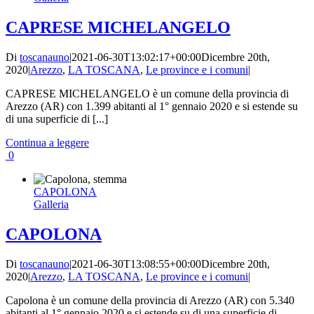
CAPRESE MICHELANGELO
Di
toscanauno
|
2021-06-30T13:02:17+00:00
Dicembre 20th,
2020
|
Arezzo
,
LA TOSCANA
,
Le province e i comuni
|
CAPRESE MICHELANGELO è un comune della provincia di
Arezzo (AR) con 1.399 abitanti al 1° gennaio 2020 e si estende su
di una superficie di [...]
Continua a leggere
0
CAPOLONA
Galleria
CAPOLONA
Di
toscanauno
|
2021-06-30T13:08:55+00:00
Dicembre 20th,
2020
|
Arezzo
,
LA TOSCANA
,
Le province e i comuni
|
Capolona è un comune della provincia di Arezzo (AR) con 5.340
abitanti al 1° gennaio 2020 e si estende su di una superficie di