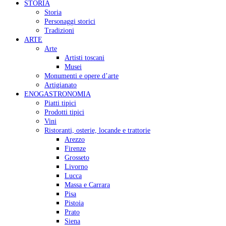
STORIA
Storia
Personaggi storici
Tradizioni
ARTE
Arte
Artisti toscani
Musei
Monumenti e opere d’arte
Artigianato
ENOGASTRONOMIA
Piatti tipici
Prodotti tipici
Vini
Ristoranti, osterie, locande e trattorie
Arezzo
Firenze
Grosseto
Livorno
Lucca
Massa e Carrara
Pisa
Pistoia
Prato
Siena