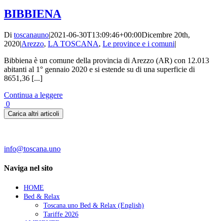
BIBBIENA
Di
toscanauno
|
2021-06-30T13:09:46+00:00
Dicembre 20th,
2020
|
Arezzo
,
LA TOSCANA
,
Le province e i comuni
|
Bibbiena è un comune della provincia di Arezzo (AR) con 12.013
abitanti al 1° gennaio 2020 e si estende su di una superficie di
8651,36 [...]
Continua a leggere
0
Carica altri articoli
Contatti:
info@toscana.uno
Naviga nel sito
HOME
Bed & Relax
Toscana.uno Bed & Relax (English)
Tariffe 2026