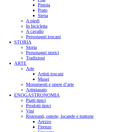
Pistoia
Prato
Siena
A piedi
In bicicletta
A cavallo
Personaggi toscani
STORIA
Storia
Personaggi storici
Tradizioni
ARTE
Arte
Artisti toscani
Musei
Monumenti e opere d’arte
Artigianato
ENOGASTRONOMIA
Piatti tipici
Prodotti tipici
Vini
Ristoranti, osterie, locande e trattorie
Arezzo
Firenze