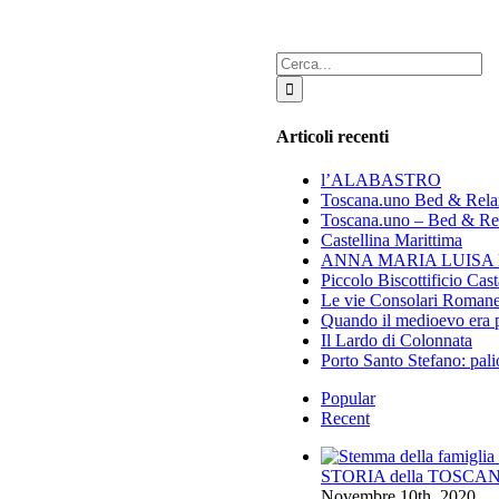
Cerca
per:
Articoli recenti
l’ALABASTRO
Toscana.uno Bed & Relax
Toscana.uno – Bed & Rela
Castellina Marittima
ANNA MARIA LUISA DE’ 
Piccolo Biscottificio Cas
Le vie Consolari Romane 
Quando il medioevo era 
Il Lardo di Colonnata
Porto Santo Stefano: pal
Popular
Recent
STORIA della TOSCANA –
Novembre 10th, 2020