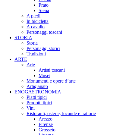
Prato
Siena
A piedi
In bicicletta
A cavallo
Personaggi toscani
STORIA
Storia
Personaggi storici
Tradizioni
ARTE
Arte
Artisti toscani
Musei
Monumenti e opere d’arte
Artigianato
ENOGASTRONOMIA
Piatti tipici
Prodotti tipici
Vini
Ristoranti, osterie, locande e trattorie
Arezzo
Firenze
Grosseto