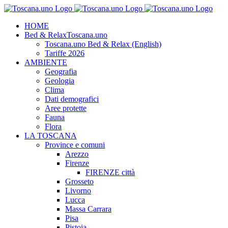
Salta
al
HOME
contenuto
Bed & Relax
Toscana.uno
Toscana.uno Bed & Relax (English)
Tariffe 2026
AMBIENTE
Geografia
Geologia
Clima
Dati demografici
Aree protette
Fauna
Flora
LA TOSCANA
Province e comuni
Arezzo
Firenze
FIRENZE città
Grosseto
Livorno
Lucca
Massa Carrara
Pisa
Pistoia