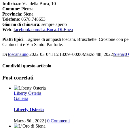
Indirizzo
: Via della Buca, 10
Comune
: Pienza
Provincia
: Siena
Telefono
: 0578.748653
Giorno di chiusura
: sempre aperto
Web
:
facebook.com/La-Buca-Di-Enea
Piatti tipici
: Tagliere di antipasti toscani. Bruschette. Crostone con pe
Cantuccini e Vin Santo. Panforte.
Di
toscanauno
|
2022-03-04T15:13:09+00:00
Marzo 4th, 2022
|
Siena
|
0
Condividi questo articolo
Facebook
Twitter
WhatsApp
Pinterest
Vk
Post correlati
Liberty Osteria
Galleria
Liberty Osteria
Marzo 5th, 2022
|
0 Commenti