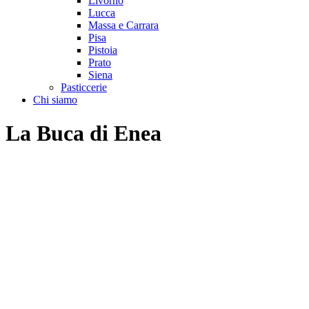
Livorno
Lucca
Massa e Carrara
Pisa
Pistoia
Prato
Siena
Pasticcerie
Chi siamo
La Buca di Enea