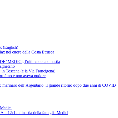
 (English)
x nel cuore della Costa Etrusca
MEDICI, l’ultima della dinastia
tagnetano
in Toscana (e la Via Francigena)
profano e non aveva pudore
io marinaro dell’Argentario, il grande ritorno dopo due anni di COVID
 12: La dinastia della famiglia Medici