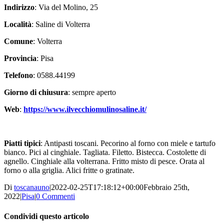
Indirizzo
: Via del Molino, 25
Località
: Saline di Volterra
Comune
: Volterra
Provincia
: Pisa
Telefono
: 0588.44199
Giorno di chiusura
: sempre aperto
Web
:
https://www.ilvecchiomulinosaline.it/
Piatti tipici
: Antipasti toscani. Pecorino al forno con miele e tartufo
bianco. Pici al cinghiale. Tagliata. Filetto. Bistecca. Costolette di
agnello. Cinghiale alla volterrana. Fritto misto di pesce. Orata al
forno o alla griglia. Alici fritte o gratinate.
Di
toscanauno
|
2022-02-25T17:18:12+00:00
Febbraio 25th,
2022
|
Pisa
|
0 Commenti
Condividi questo articolo