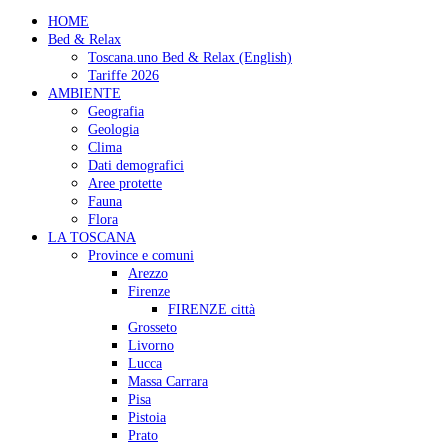
HOME
Bed & Relax
Toscana.uno Bed & Relax (English)
Tariffe 2026
AMBIENTE
Geografia
Geologia
Clima
Dati demografici
Aree protette
Fauna
Flora
LA TOSCANA
Province e comuni
Arezzo
Firenze
FIRENZE città
Grosseto
Livorno
Lucca
Massa Carrara
Pisa
Pistoia
Prato