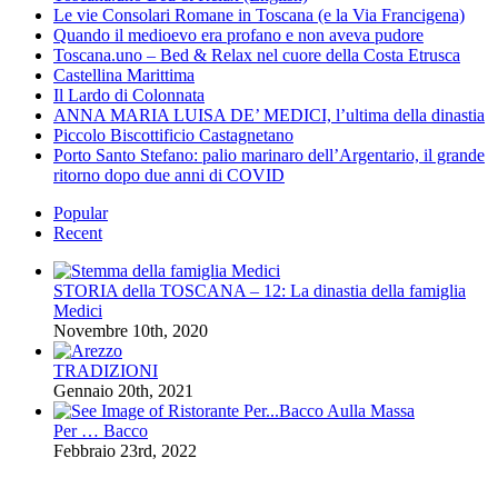
Le vie Consolari Romane in Toscana (e la Via Francigena)
Quando il medioevo era profano e non aveva pudore
Toscana.uno – Bed & Relax nel cuore della Costa Etrusca
Castellina Marittima
Il Lardo di Colonnata
ANNA MARIA LUISA DE’ MEDICI, l’ultima della dinastia
Piccolo Biscottificio Castagnetano
Porto Santo Stefano: palio marinaro dell’Argentario, il grande
ritorno dopo due anni di COVID
Popular
Recent
STORIA della TOSCANA – 12: La dinastia della famiglia
Medici
Novembre 10th, 2020
TRADIZIONI
Gennaio 20th, 2021
Per … Bacco
Febbraio 23rd, 2022