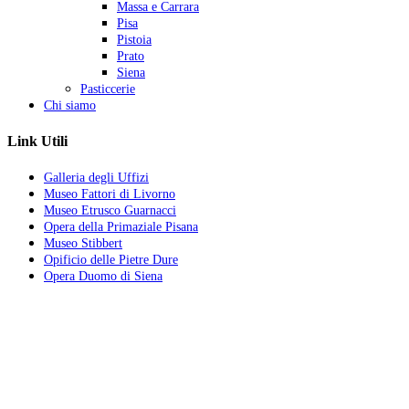
Massa e Carrara
Pisa
Pistoia
Prato
Siena
Pasticcerie
Chi siamo
Link Utili
Galleria degli Uffizi
Museo Fattori di Livorno
Museo Etrusco Guarnacci
Opera della Primaziale Pisana
Museo Stibbert
Opificio delle Pietre Dure
Opera Duomo di Siena
La vita ha quattro sensi:
amare, soffrire, lottare e vincere.
Chi ama soffre.
Chi soffre lotta.
Chi lotta vince.
Ama molto, soffri poco, lotta tanto, vinci sempre.
Oriana Fallaci