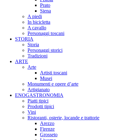
Prato
Siena
A piedi
In bicicletta
A cavallo
Personaggi toscani
STORIA
Storia
Personaggi storici
Tradizioni
ARTE
Arte
Artisti toscani
Musei
Monumenti e opere d’arte
Artigianato
ENOGASTRONOMIA
Piatti tipici
Prodotti tipici
Vini
Ristoranti, osterie, locande e trattorie
Arezzo
Firenze
Grosseto