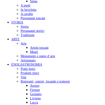
Siena
A piedi
In bicicletta
A cavallo
Personaggi toscani
STORIA
Storia
Personaggi storici
Tradizioni
ARTE
Arte
Artisti toscani
Musei
Monumenti e opere d’arte
Artigianato
ENOGASTRONOMIA
Piatti tipici
Prodotti tipici
Vini
Ristoranti, osterie, locande e trattorie
Arezzo
Firenze
Grosseto
Livorno
Lucca