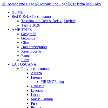
Salta
al
HOME
contenuto
Bed & Relax
Toscana.uno
Toscana.uno Bed & Relax (English)
Tariffe 2026
AMBIENTE
Geografia
Geologia
Clima
Dati demografici
Aree protette
Fauna
Flora
LA TOSCANA
Province e comuni
Arezzo
Firenze
FIRENZE città
Grosseto
Livorno
Lucca
Massa Carrara
Pisa
Pistoia