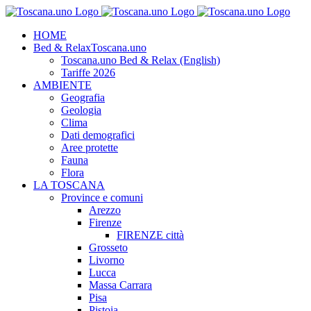
Salta
al
HOME
contenuto
Bed & Relax
Toscana.uno
Toscana.uno Bed & Relax (English)
Tariffe 2026
AMBIENTE
Geografia
Geologia
Clima
Dati demografici
Aree protette
Fauna
Flora
LA TOSCANA
Province e comuni
Arezzo
Firenze
FIRENZE città
Grosseto
Livorno
Lucca
Massa Carrara
Pisa
Pistoia