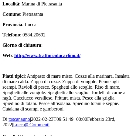
Località
: Marina di Pietrasanta
Comune
: Pietrasanta
Provincia
: Lucca
Telefono
: 0584.20692
Giorno di chiusura
:
Web
:
http://www.trattoriadacarlino.it/
Piatti tipici
: Antipasto di mare misto. Cozze alla marinara. Insalata
di mare calda. Zuppa di cozze. Zuppa di vongole. Penne agli
scampi. Ravioli di pesce. Spaghetti allo scoglio. Riso di mare.
Spaghetti alle vongole. Spaghetti allo scoglio. Tordelli di carne al
ragù. Cacciucco versiliese. Frittura mista. Pesce alla griglia.
Spiedino di totani. Pesce all’isolana. Spiedino totani e seppie.
Catalana di scampi e gamberoni.
Di
toscanauno
|
2022-02-23T09:51:49+00:00
Febbraio 23rd,
2022
|
Lucca
|
0 Commenti