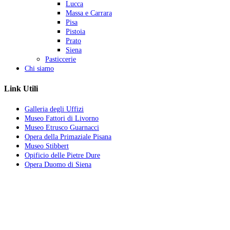
Lucca
Massa e Carrara
Pisa
Pistoia
Prato
Siena
Pasticcerie
Chi siamo
Link Utili
Galleria degli Uffizi
Museo Fattori di Livorno
Museo Etrusco Guarnacci
Opera della Primaziale Pisana
Museo Stibbert
Opificio delle Pietre Dure
Opera Duomo di Siena
La vita ha quattro sensi:
amare, soffrire, lottare e vincere.
Chi ama soffre.
Chi soffre lotta.
Chi lotta vince.
Ama molto, soffri poco, lotta tanto, vinci sempre.