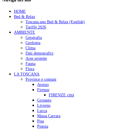
HOME
Bed & Relax
Toscana.uno Bed & Relax (English)
Tariffe 2026
AMBIENTE
Geografia
Geologia
Clima
Dati demografici
Aree protette
Fauna
Flora
LA TOSCANA
Province e comuni
Arezzo
Firenze
FIRENZE città
Grosseto
Livorno
Lucca
Massa Carrara
Pisa
Pistoia