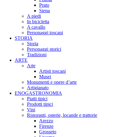
Prato
Siena
A piedi
In bicicletta
A cavallo
Personaggi toscani
STORIA
Storia
Personaggi storici
Tradizioni
ARTE
Arte
Artisti toscani
Musei
Monumenti e opere d’arte
Artigianato
ENOGASTRONOMIA
Piatti tipici
Prodotti tipici
Vini
Ristoranti, osterie, locande e trattorie
Arezzo
Firenze
Grosseto