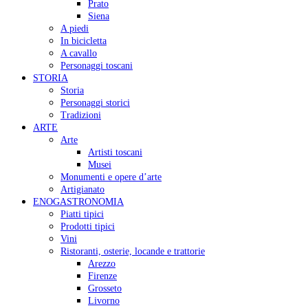
Prato
Siena
A piedi
In bicicletta
A cavallo
Personaggi toscani
STORIA
Storia
Personaggi storici
Tradizioni
ARTE
Arte
Artisti toscani
Musei
Monumenti e opere d’arte
Artigianato
ENOGASTRONOMIA
Piatti tipici
Prodotti tipici
Vini
Ristoranti, osterie, locande e trattorie
Arezzo
Firenze
Grosseto
Livorno