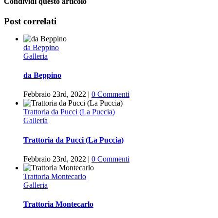
Condividi questo articolo
Facebook
Twitter
WhatsApp
Pinterest
Vk
Post correlati
da Beppino
Galleria
da Beppino
Febbraio 23rd, 2022
|
0 Commenti
Trattoria da Pucci (La Puccia)
Galleria
Trattoria da Pucci (La Puccia)
Febbraio 23rd, 2022
|
0 Commenti
Trattoria Montecarlo
Galleria
Trattoria Montecarlo