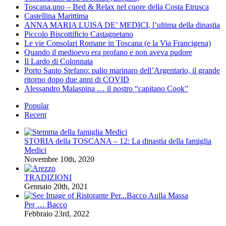
Toscana.uno – Bed & Relax nel cuore della Costa Etrusca
Castellina Marittima
ANNA MARIA LUISA DE’ MEDICI, l’ultima della dinastia
Piccolo Biscottificio Castagnetano
Le vie Consolari Romane in Toscana (e la Via Francigena)
Quando il medioevo era profano e non aveva pudore
Il Lardo di Colonnata
Porto Santo Stefano: palio marinaro dell’Argentario, il grande
ritorno dopo due anni di COVID
Alessandro Malaspina … il nostro “capitano Cook”
Popular
Recent
STORIA della TOSCANA – 12: La dinastia della famiglia
Medici
Novembre 10th, 2020
TRADIZIONI
Gennaio 20th, 2021
Per … Bacco
Febbraio 23rd, 2022