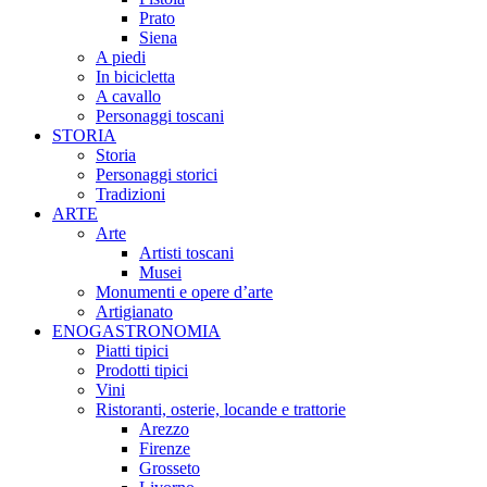
Prato
Siena
A piedi
In bicicletta
A cavallo
Personaggi toscani
STORIA
Storia
Personaggi storici
Tradizioni
ARTE
Arte
Artisti toscani
Musei
Monumenti e opere d’arte
Artigianato
ENOGASTRONOMIA
Piatti tipici
Prodotti tipici
Vini
Ristoranti, osterie, locande e trattorie
Arezzo
Firenze
Grosseto