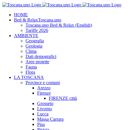
Salta
al
HOME
contenuto
Bed & Relax
Toscana.uno
Toscana.uno Bed & Relax (English)
Tariffe 2026
AMBIENTE
Geografia
Geologia
Clima
Dati demografici
Aree protette
Fauna
Flora
LA TOSCANA
Province e comuni
Arezzo
Firenze
FIRENZE città
Grosseto
Livorno
Lucca
Massa Carrara
Pisa
Pistoia