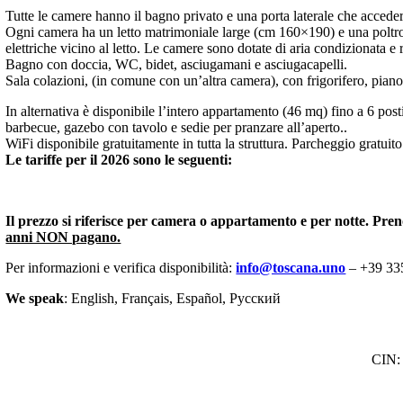
Tutte le camere hanno il bagno privato e una porta laterale che acceder
Ogni camera ha un letto matrimoniale large (cm 160×190) e una poltron
elettriche vicino al letto. Le camere sono dotate di aria condizionata e
Bagno con doccia, WC, bidet, asciugamani e asciugacapelli.
Sala colazioni, (in comune con un’altra camera), con frigorifero, piano
In alternativa è disponibile l’intero appartamento (46 mq) fino a 6 pos
barbecue, gazebo con tavolo e sedie per pranzare all’aperto..
WiFi disponibile gratuitamente in tutta la struttura. Parcheggio gratuito 
Le tariffe per il 2026 sono le seguenti:
Il prezzo si riferisce per camera o appartamento e per notte.
Pren
anni NON pagano.
Per informazioni e verifica disponibilità:
info@toscana.uno
– +39 33
We speak
: English,
Français, Español,
Русский
CIN: