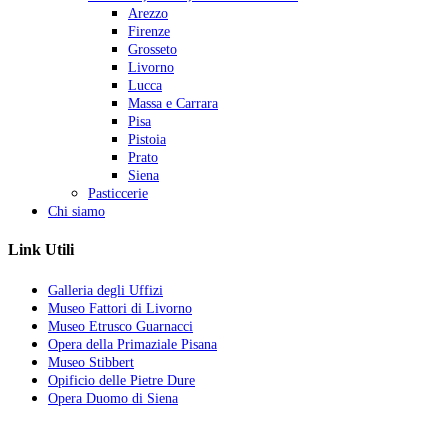
Arezzo
Firenze
Grosseto
Livorno
Lucca
Massa e Carrara
Pisa
Pistoia
Prato
Siena
Pasticcerie
Chi siamo
Link Utili
Galleria degli Uffizi
Museo Fattori di Livorno
Museo Etrusco Guarnacci
Opera della Primaziale Pisana
Museo Stibbert
Opificio delle Pietre Dure
Opera Duomo di Siena
La vita ha quattro sensi: