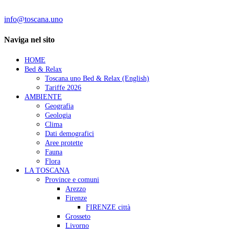
Contatti:
info@toscana.uno
Naviga nel sito
HOME
Bed & Relax
Toscana.uno Bed & Relax (English)
Tariffe 2026
AMBIENTE
Geografia
Geologia
Clima
Dati demografici
Aree protette
Fauna
Flora
LA TOSCANA
Province e comuni
Arezzo
Firenze
FIRENZE città
Grosseto
Livorno