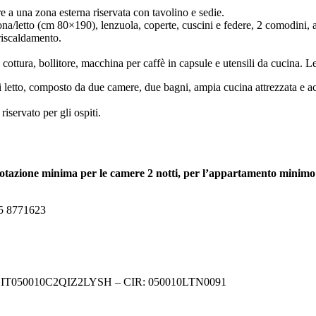
e a una zona esterna riservata con tavolino e sedie.
a/letto (cm 80×190), lenzuola, coperte, cuscini e federe, 2 comodini, 
 riscaldamento.
 cottura, bollitore, macchina per caffè in capsule e utensili da cucina. 
ti letto, composto da due camere, due bagni, ampia cucina attrezzata e ac
riservato per gli ospiti.
otazione minima per le camere 2 notti, per l’appartamento minimo 
5 8771623
 IT050010C2QIZ2LYSH – CIR: 050010LTN0091