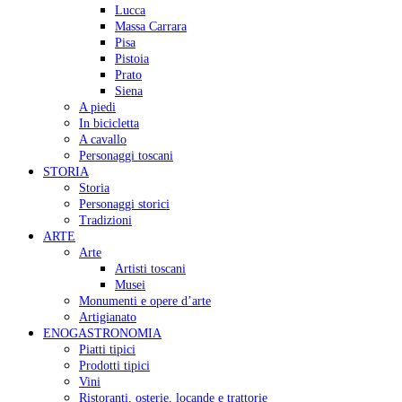
Lucca
Massa Carrara
Pisa
Pistoia
Prato
Siena
A piedi
In bicicletta
A cavallo
Personaggi toscani
STORIA
Storia
Personaggi storici
Tradizioni
ARTE
Arte
Artisti toscani
Musei
Monumenti e opere d’arte
Artigianato
ENOGASTRONOMIA
Piatti tipici
Prodotti tipici
Vini
Ristoranti, osterie, locande e trattorie