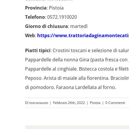
Provincia
: Pistoia
Telefono
: 0572.1910020
Giorno di chiusura
: martedì
Web
:
https://www.trattoriadaginamontecatin
Piatti tipici
: Crostini toscani e selezione di sal
Pappardelle della nonna Gina (pasta fresca con g
Pappardelle al cinghiale. Bistecca costola e filett
Peposo. Arista di maiale alla fiorentina. Braciol
di pomodoro. Faraona Lardellata al forno.
Di
toscanauno
|
Febbraio 26th, 2022
|
Pistoia
|
0 Commenti