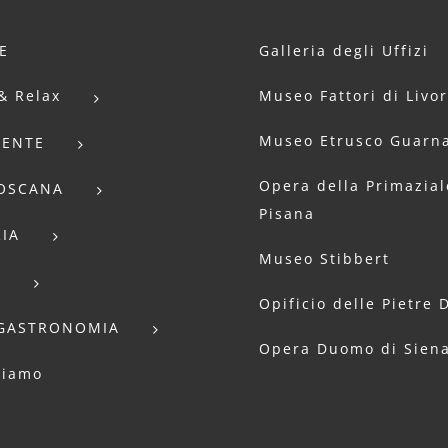
E
Galleria degli Uffizi
& Relax
Museo Fattori di Livo
Museo Etrusco Guarna
IENTE
Opera della Primazial
TOSCANA
Pisana
IA
Museo Stibbert
E
Opificio delle Pietre 
GASTRONOMIA
Opera Duomo di Sien
siamo