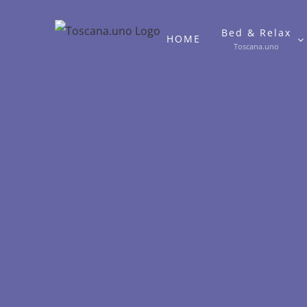
Salta
al
Bed & Relax
HOME
Toscana.uno
contenuto