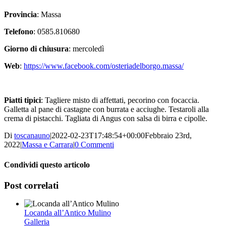
Provincia
: Massa
Telefono
: 0585.810680
Giorno di chiusura
: mercoledì
Web
:
https://www.facebook.com/osteriadelborgo.massa/
Piatti tipici
: Tagliere misto di affettati, pecorino con focaccia.
Galletta al pane di castagne con burrata e acciughe. Testaroli alla
crema di pistacchi. Tagliata di Angus con salsa di birra e cipolle.
Di
toscanauno
|
2022-02-23T17:48:54+00:00
Febbraio 23rd,
2022
|
Massa e Carrara
|
0 Commenti
Condividi questo articolo
Facebook
Twitter
WhatsApp
Pinterest
Vk
Post correlati
Locanda all’Antico Mulino
Galleria