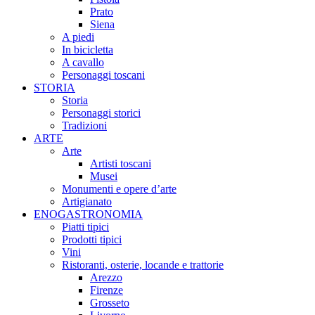
Prato
Siena
A piedi
In bicicletta
A cavallo
Personaggi toscani
STORIA
Storia
Personaggi storici
Tradizioni
ARTE
Arte
Artisti toscani
Musei
Monumenti e opere d’arte
Artigianato
ENOGASTRONOMIA
Piatti tipici
Prodotti tipici
Vini
Ristoranti, osterie, locande e trattorie
Arezzo
Firenze
Grosseto