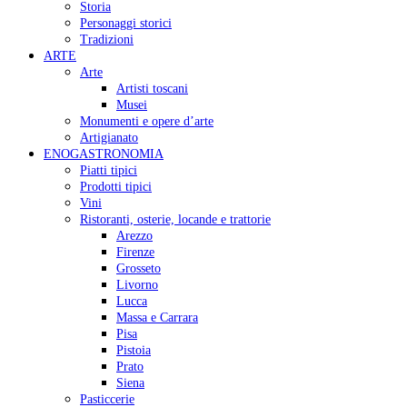
Storia
Personaggi storici
Tradizioni
ARTE
Arte
Artisti toscani
Musei
Monumenti e opere d’arte
Artigianato
ENOGASTRONOMIA
Piatti tipici
Prodotti tipici
Vini
Ristoranti, osterie, locande e trattorie
Arezzo
Firenze
Grosseto
Livorno
Lucca
Massa e Carrara
Pisa
Pistoia
Prato
Siena
Pasticcerie