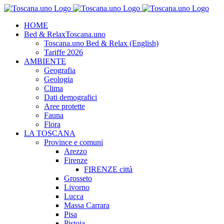
Salta
al
HOME
contenuto
Bed & Relax
Toscana.uno
Toscana.uno Bed & Relax (English)
Tariffe 2026
AMBIENTE
Geografia
Geologia
Clima
Dati demografici
Aree protette
Fauna
Flora
LA TOSCANA
Province e comuni
Arezzo
Firenze
FIRENZE città
Grosseto
Livorno
Lucca
Massa Carrara
Pisa
Pistoia