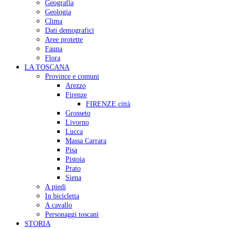
Geografia
Geologia
Clima
Dati demografici
Aree protette
Fauna
Flora
LA TOSCANA
Province e comuni
Arezzo
Firenze
FIRENZE città
Grosseto
Livorno
Lucca
Massa Carrara
Pisa
Pistoia
Prato
Siena
A piedi
In bicicletta
A cavallo
Personaggi toscani
STORIA