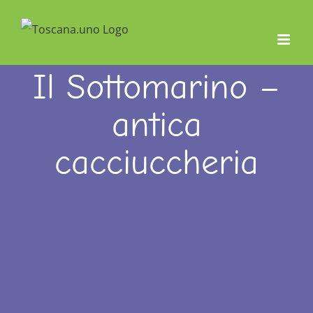
Salta
al
contenuto
Il Sottomarino –
antica
cacciuccheria