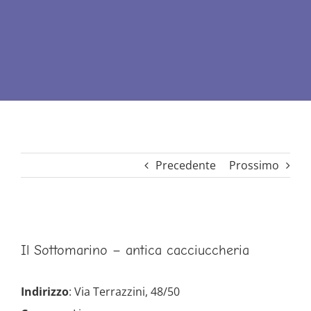
Precedente
Prossimo
Ingrandisci
Il Sottomarino – antica cacciuccheria
immagine
Indirizzo
: Via Terrazzini, 48/50