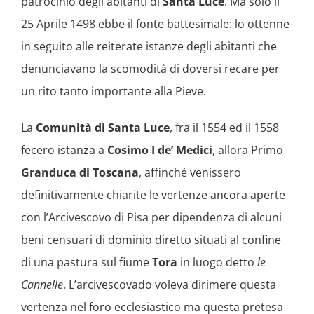
patrocinio degli abitanti di
Santa Luce
. Ma solo il
25 Aprile 1498 ebbe il fonte battesimale: lo ottenne
in seguito alle reiterate istanze degli abitanti che
denunciavano la scomodità di doversi recare per
un rito tanto importante alla Pieve.
La
Comunità di Santa Luce
, fra il 1554 ed il 1558
fecero istanza a
Cosimo I de’ Medici
, allora Primo
Granduca di Toscana
, affinché venissero
definitivamente chiarite le vertenze ancora aperte
con l’Arcivescovo di Pisa per dipendenza di alcuni
beni censuari di dominio diretto situati al confine
di una pastura sul fiume
Tora
in luogo detto
le
Cannelle
. L’arcivescovado voleva dirimere questa
vertenza nel foro ecclesiastico ma questa pretesa