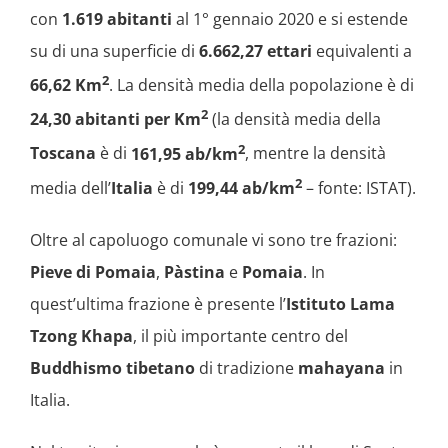
con
1.619 abitanti
al 1° gennaio 2020 e si estende
su di una superficie di
6.662,27 ettari
equivalenti a
2
66,62 Km
. La densità media della popolazione è di
2
24,30 abitanti per Km
(la densità media della
2
Toscana
è di
161,95 ab/km
, mentre la densità
2
media dell’
Italia
è di
199,44 ab/km
– fonte: ISTAT).
Oltre al capoluogo comunale vi sono tre frazioni:
Pieve di Pomaia
,
Pàstina
e
Pomaia
. In
quest’ultima frazione è presente l’
Istituto Lama
Tzong Khapa
, il più importante centro del
Buddhismo tibetano
di tradizione
mahayana
in
Italia.