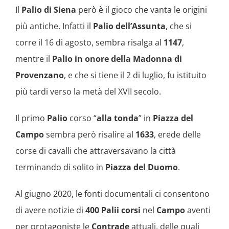
Il
Palio di Siena
però è il gioco che vanta le origini
più antiche. Infatti il
Palio dell’Assunta
, che si
corre il 16 di agosto, sembra risalga al
1147
,
mentre il
Palio in onore della Madonna di
Provenzano
, e che si tiene il 2 di luglio, fu istituito
più tardi verso la metà del XVII secolo.
Il primo
Palio
corso “
alla tonda
” in
Piazza del
Campo
sembra però risalire al
1633
, erede delle
corse di cavalli che attraversavano la città
terminando di solito in
Piazza del Duomo
.
Al giugno 2020, le fonti documentali ci consentono
di avere notizie di
400 Palii corsi
nel
Campo
aventi
per protagoniste le
Contrade
attuali, delle quali