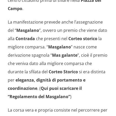
centro cittadino prima di sfilare nella
Piazza del
Campo
.
La manifestazione prevede anche l’assegnazione
del “
Masgalano
”, ovvero un premio che viene dato
alla
Contrada
che presenti nel
Corteo storico
la
migliore comparsa. “
Masgalano
” nasce come
derivazione spagnola “
Mas galante
”, cioè il premio
che veniva dato alla migliore comparsa che
durante la sfilata del
Corteo Storico
si era distinta
per
eleganza, dignità di portamento e
coordinazione
. (
Qui puoi scaricare il
“Regolamento del Masgalano”
)
La corsa vera e propria consiste nel percorrere per